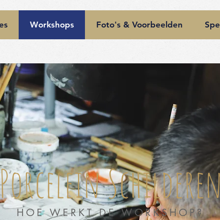
es
Workshops
Foto's & Voorbeelden
Spe
Porcelein Schildere
HOE WERKT DE WORKSHOP?