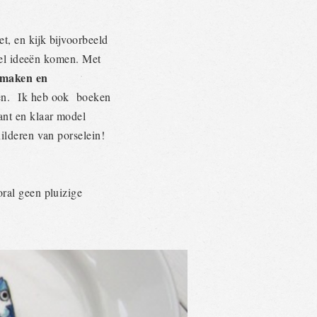
t, en kijk bijvoorbeeld
veel ideeën komen. Met
 maken en
eën. Ik heb ook boeken
ant en klaar model
hilderen van porselein!
ooral geen pluizige
.